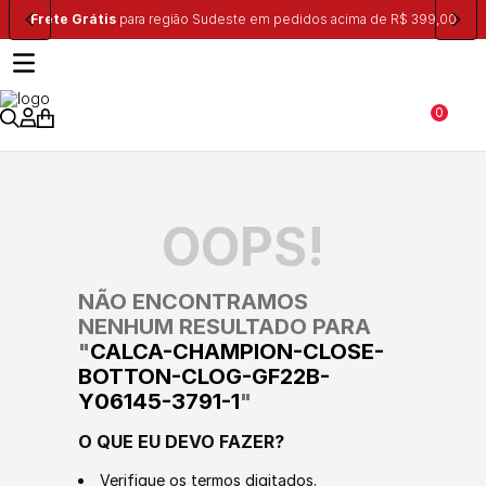
Frete Grátis
para região Sudeste em pedidos acima de R$ 399,00
0
OOPS!
NÃO ENCONTRAMOS
NENHUM RESULTADO PARA
"
CALCA-CHAMPION-CLOSE-
BOTTON-CLOG-GF22B-
Y06145-3791-1
"
O QUE EU DEVO FAZER?
Verifique os termos digitados.