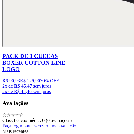
PACK DE 3 CUECAS
BOXER COTTON LINE
LOGO
R$ 90,93
R$ 129,90
30% OFF
2
x de
R$ 45,47
sem juros
2
x de
R$
45
,
46
sem juros
Avaliações
☆
☆
☆
☆
☆
Classificação média: 0
(0 avaliações)
Faça login para escrever uma avaliação.
Mais recentes