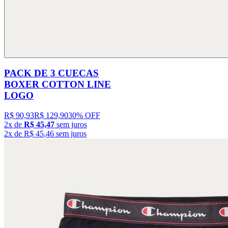
PACK DE 3 CUECAS
BOXER COTTON LINE
LOGO
R$ 90,93
R$ 129,90
30% OFF
2
x de
R$ 45,47
sem juros
2
x de
R$
45
,
46
sem juros