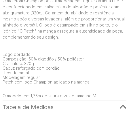
O moletom Champion possui modelagem regular da linha Life e
é confeccionado em malha mista de algodão e poliéster com
alta gramatura (320g). Garantem durabilidade e resistência
mesmo após diversas lavagens, além de proporcionar um visual
alinhado e versátil. O logo é estampado em silk no peito, e o
icônico "C Patch" na manga assegura a autenticidade da peça,
complementando seu design.
Logo bordado
Composição: 50% algodão / 50% poliéster
Gramatura: 320g
Capuz reforçado com cordão
Ilhós de metal
Modelagem regular
Patch com logo Champion aplicado na manga
O modelo tem 1,75m de altura e veste tamanho M.
Tabela de Medidas