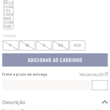
Tamanho
P
M
G
GG
XGG
ADICIONAR AO CARRINHO
Frete e prazo de entrega
Não sei meu CEP
Descrição