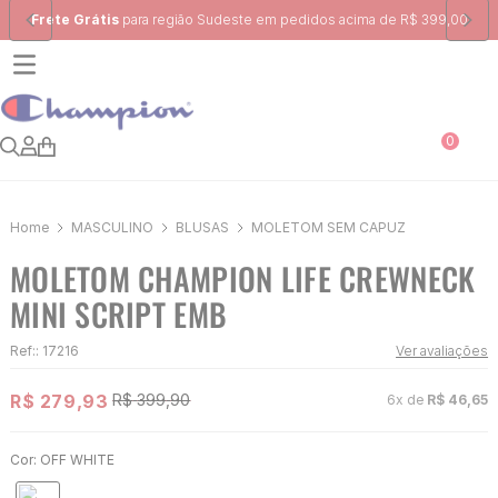
Frete Grátis
para região Sudeste em pedidos acima de R$ 399,00
0
MASCULINO
BLUSAS
MOLETOM SEM CAPUZ
MOLETOM CHAMPION LIFE CREWNECK
MINI SCRIPT EMB
Ref:
:
17216
Ver avaliações
R$
279
,
93
R$
399
,
90
6
x de
R$
46
,
65
Cor:
OFF WHITE