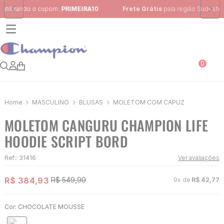
Frete Grátis
para região Sudeste em pedidos acima de R$ 399,00
0
MASCULINO
BLUSAS
MOLETOM COM CAPUZ
MOLETOM CANGURU CHAMPION LIFE
HOODIE SCRIPT BORD
Ref:
:
31416
Ver avaliações
R$
384
,
93
R$
549
,
90
9
x de
R$
42
,
77
Cor:
CHOCOLATE MOUSSE