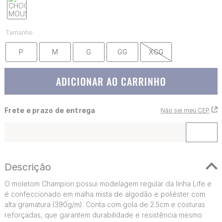
Tamanho
P
M
G
GG
XGG
ADICIONAR AO CARRINHO
Frete e prazo de entrega
Não sei meu CEP
Descrição
O moletom Champion possui modelagem regular da linha Life e
é confeccionado em malha mista de algodão e poliéster com
alta gramatura (390g/m). Conta com gola de 2.5cm e costuras
reforçadas, que garantem durabilidade e resistência mesmo