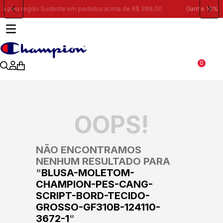
Ganhe 10% na primeira compra, utilizando o cupom:
PRIMEIRA10
0
OOPS!
NÃO ENCONTRAMOS
NENHUM RESULTADO PARA
"
BLUSA-MOLETOM-
CHAMPION-PES-CANG-
SCRIPT-BORD-TECIDO-
GROSSO-GF310B-124110-
3672-1
"