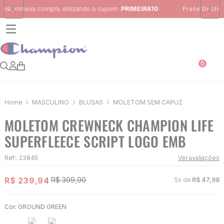
Frete Grátis
para região Sudeste em pedidos acima de R$ 399,00
0
MASCULINO
BLUSAS
MOLETOM SEM CAPUZ
MOLETOM CREWNECK CHAMPION LIFE
SUPERFLEECE SCRIPT LOGO EMB
Ref:
:
23845
Ver avaliações
R$
239
,
94
R$
399
,
90
5
x de
R$
47
,
98
Cor:
GROUND GREEN