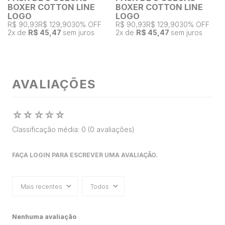
BOXER COTTON LINE
BOXER COTTON LINE
LOGO
LOGO
R$ 90,93
R$ 129,90
30% OFF
R$ 90,93
R$ 129,90
30% OFF
2
x de
R$ 45,47
sem juros
2
x de
R$ 45,47
sem juros
AVALIAÇÕES
☆
☆
☆
☆
☆
Classificação média: 0
(0 avaliações)
FAÇA LOGIN PARA ESCREVER UMA AVALIAÇÃO.
Mais recentes
Todos
Nenhuma avaliação