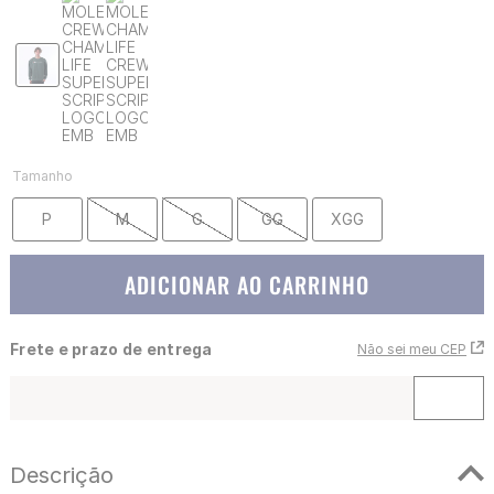
Tamanho
P
M
G
GG
XGG
ADICIONAR AO CARRINHO
Frete e prazo de entrega
Não sei meu CEP
Descrição