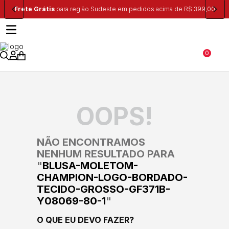
Frete Grátis
para região Sudeste em pedidos acima de R$ 399,00
0
OOPS!
NÃO ENCONTRAMOS
NENHUM RESULTADO PARA
"
BLUSA-MOLETOM-
CHAMPION-LOGO-BORDADO-
TECIDO-GROSSO-GF371B-
Y08069-80-1
"
O QUE EU DEVO FAZER?