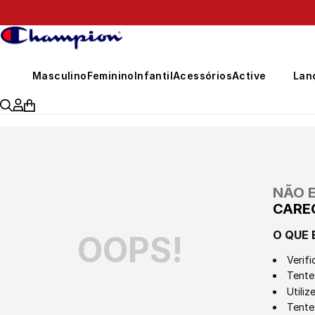
399,00
Masculino
Feminino
Infantil
Acessórios
Active
Lan
NÃO 
CARE
O QUE 
OOPS!
Verifi
Tente 
Utili
Tente