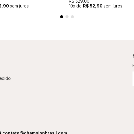
R$ 529,00
2,90
sem juros
10
x de
R$ 52,90
sem juros
edido
contato@championbrasil.com