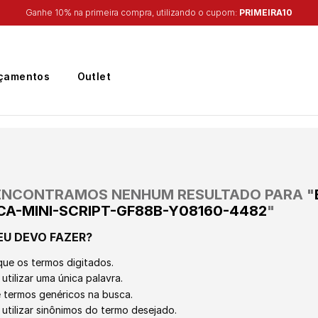
Ganhe 10% na primeira compra, utilizando o cupom:
PRIMEIRA10
çamentos
Outlet
ENCONTRAMOS NENHUM RESULTADO PARA "
CA-MINI-SCRIPT-GF88B-Y08160-4482
"
EU DEVO FAZER?
que os termos digitados.
utilizar uma única palavra.
ze termos genéricos na busca.
 utilizar sinônimos do termo desejado.