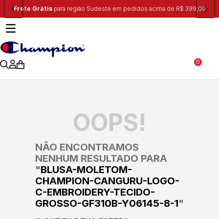
Frete Grátis
para região Sudeste em pedidos acima de R$ 399,00
0
OOPS!
NÃO ENCONTRAMOS
NENHUM RESULTADO PARA
"
BLUSA-MOLETOM-
CHAMPION-CANGURU-LOGO-
C-EMBROIDERY-TECIDO-
GROSSO-GF310B-Y06145-8-1
"