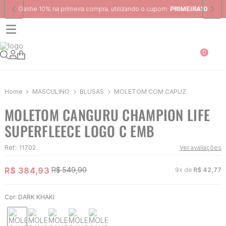
Frete Grátis
para região Sudeste em pedidos acima de R$ 399,00
0
MASCULINO
BLUSAS
MOLETOM COM CAPUZ
MOLETOM CANGURU CHAMPION LIFE
SUPERFLEECE LOGO C EMB
Ref:
:
11702
Ver avaliações
R$
384
,
93
R$
549
,
90
9
x de
R$
42
,
77
Cor:
DARK KHAKI