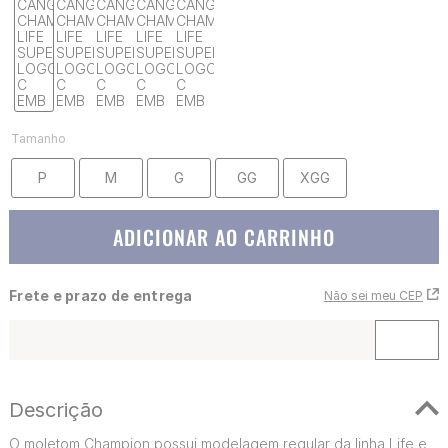
Tamanho
P
M
G
GG
XGG
ADICIONAR AO CARRINHO
Frete e prazo de entrega
Não sei meu CEP
Descrição
O moletom Champion possui modelagem regular da linha Life e