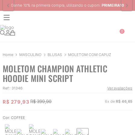
Frete Grátis
para região Sudeste em pedidos acima de R$ 399,00
0
MASCULINO
BLUSAS
MOLETOM COM CAPUZ
MOLETOM CHAMPION ATHLETIC
HOODIE MINI SCRIPT
Ref:
:
31346
Ver avaliações
R$
279
,
93
R$
399
,
90
6
x de
R$
46
,
65
Cor:
COFFEE