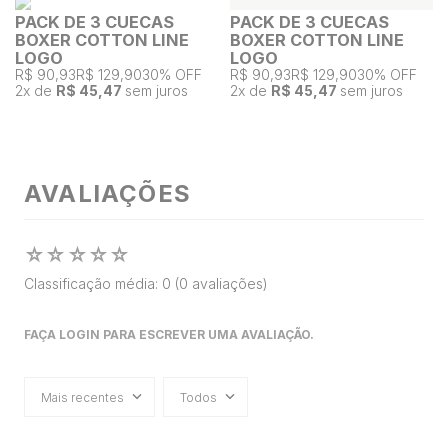
PACK DE 3 CUECAS
PACK DE 3 CUECAS
BOXER COTTON LINE
BOXER COTTON LINE
LOGO
LOGO
R$ 90,93
R$ 129,90
30% OFF
R$ 90,93
R$ 129,90
30% OFF
2
x de
R$ 45,47
sem juros
2
x de
R$ 45,47
sem juros
AVALIAÇÕES
☆
☆
☆
☆
☆
Classificação média: 0
(0 avaliações)
FAÇA LOGIN PARA ESCREVER UMA AVALIAÇÃO.
Mais recentes
Todos