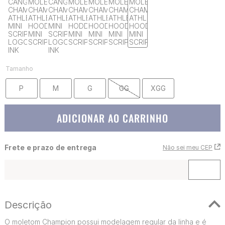
Tamanho
P
M
G
GG
XGG
ADICIONAR AO CARRINHO
Frete e prazo de entrega
Não sei meu CEP
Descrição
O moletom Champion possui modelagem regular da linha e é