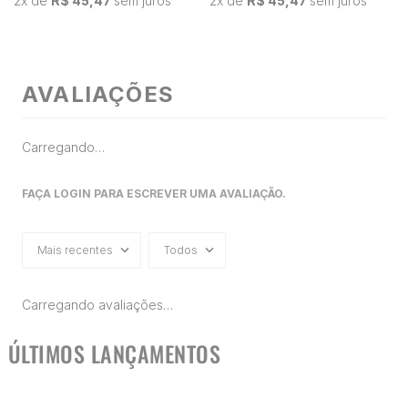
2
x de
R$ 45,47
sem juros
2
x de
R$ 45,47
sem juros
AVALIAÇÕES
Carregando…
FAÇA LOGIN PARA ESCREVER UMA AVALIAÇÃO.
Mais recentes
Todos
Carregando avaliações…
ÚLTIMOS LANÇAMENTOS