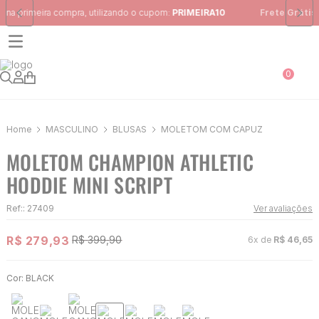
Frete Grátis
para região Sudeste em pedidos acima de R$ 399,00
0
MASCULINO
BLUSAS
MOLETOM COM CAPUZ
MOLETOM CHAMPION ATHLETIC
HODDIE MINI SCRIPT
Ref:
:
27409
Ver avaliações
R$
279
,
93
R$
399
,
90
6
x de
R$
46
,
65
Cor:
BLACK