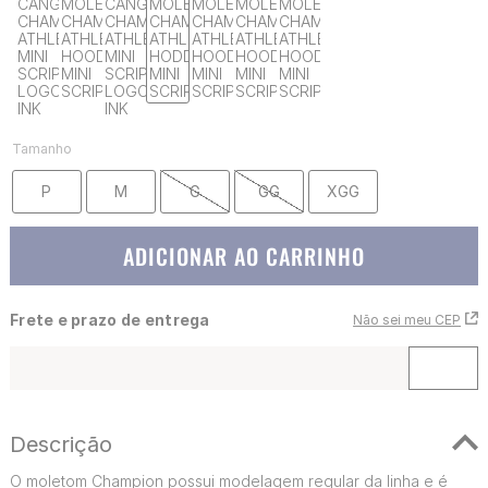
Tamanho
P
M
G
GG
XGG
ADICIONAR AO CARRINHO
Frete e prazo de entrega
Não sei meu CEP
Descrição
O moletom Champion possui modelagem regular da linha e é