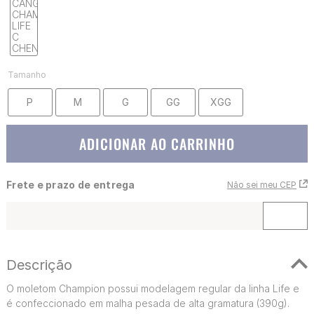
Tamanho
P
M
G
GG
XGG
ADICIONAR AO CARRINHO
Frete e prazo de entrega
Não sei meu CEP
Descrição
O moletom Champion possui modelagem regular da linha Life e
é confeccionado em malha pesada de alta gramatura (390g).