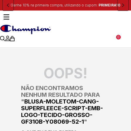
Ganhe 10% na primeira compra, utilizando o cupom:
PRIMEIRA10
0
OOPS!
NÃO ENCONTRAMOS
NENHUM RESULTADO PARA
"
BLUSA-MOLETOM-CANG-
SUPERFLEECE-SCRIPT-EMB-
LOGO-TECIDO-GROSSO-
GF310B-Y08069-52-1
"