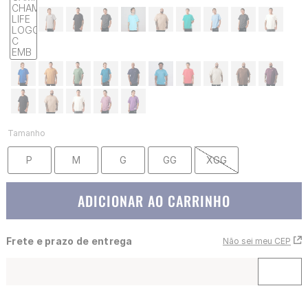
Tamanho
P
M
G
GG
XGG
ADICIONAR AO CARRINHO
Frete e prazo de entrega
Não sei meu CEP