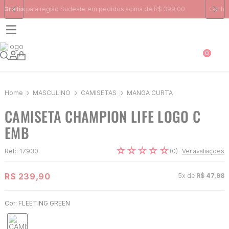
Ganhe 10% na primeira compra, utilizando o cupom:
PRIMEIRA10
0
MASCULINO
CAMISETAS
MANGA CURTA
CAMISETA CHAMPION LIFE LOGO C
EMB
☆
☆
☆
☆
☆
(
0
)
Ref:
:
17930
Ver avaliações
R$
239
,
90
5
x de
R$
47
,
98
Cor:
FLEETING GREEN