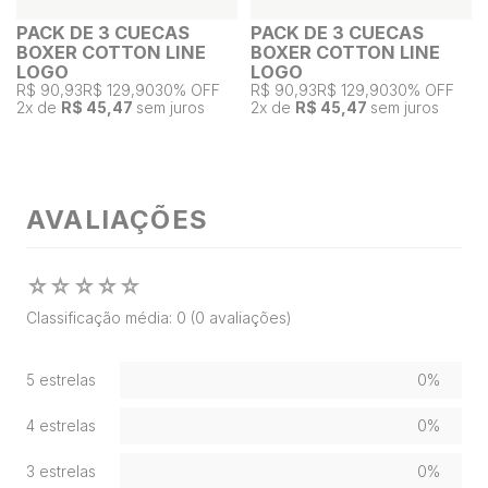
PACK DE 3 CUECAS
PACK DE 3 CUECAS
BOXER COTTON LINE
BOXER COTTON LINE
LOGO
LOGO
R$ 90,93
R$ 129,90
30% OFF
R$ 90,93
R$ 129,90
30% OFF
2
x de
R$ 45,47
sem juros
2
x de
R$ 45,47
sem juros
AVALIAÇÕES
☆
☆
☆
☆
☆
Classificação média: 0
(0 avaliações)
5 estrelas
0%
4 estrelas
0%
3 estrelas
0%