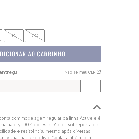
G
GG
DICIONAR AO CARRINHO
 entrega
Não sei meu CEP
conta com modelagem regular da linha Active e é
malha dry 100% poliéster. A gola sobreposta de
bilidade e resistência, mesmo após diversas
um visual mais esportivo. Conta também com