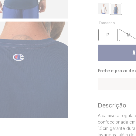
Tamanho
P
M
A
Frete e prazo de
Descrição
A camiseta regata 
confeccionada em 
1.5cm garante dura
lavagens, além de 