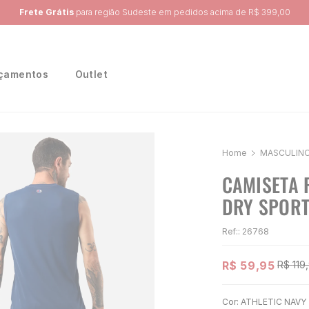
Ganhe 10% na primeira compra, utilizando o cupom:
PRIMEIRA10
çamentos
Outlet
MASCULIN
CAMISETA 
DRY SPORT
Ref:
:
26768
R$
59
,
95
R$
119
,
Cor:
ATHLETIC NAVY