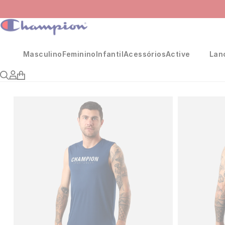
Masculino
Feminino
Infantil
Acessórios
Active
Lan