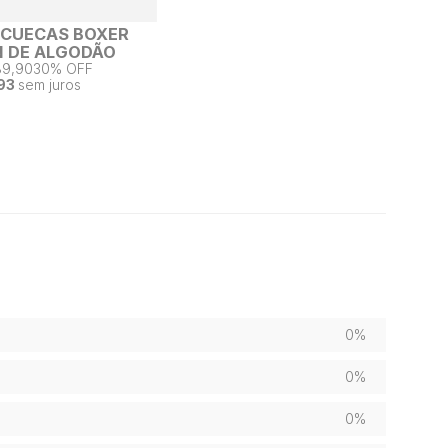
2 CUECAS BOXER
 DE ALGODÃO
89,90
30% OFF
93
sem juros
0%
0%
0%