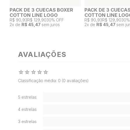
PACK DE 3 CUECAS BOXER
PACK DE 3 CUECA
COTTON LINE LOGO
COTTON LINE LOG
R$ 90,93
R$ 129,90
30% OFF
R$ 90,93
R$ 129,90
30%
2
x de
R$ 45,47
sem juros
2
x de
R$ 45,47
sem ju
AVALIAÇÕES
☆
☆
☆
☆
☆
Classificação média: 0
(0 avaliações)
5 estrelas
4 estrelas
3 estrelas