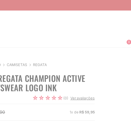
0
O
CAMISETAS
REGATA
REGATA CHAMPION ACTIVE
SWEAR LOGO INK
☆
☆
☆
☆
☆
(
0
)
Ver avaliações
90
1
x de
R$
59
,
95