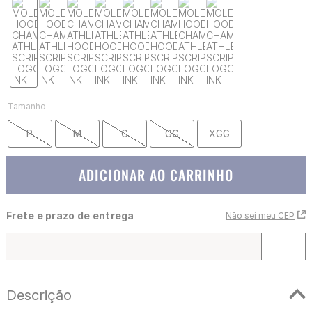
Tamanho
P
M
G
GG
XGG
ADICIONAR AO CARRINHO
Frete e prazo de entrega
Não sei meu CEP
Descrição