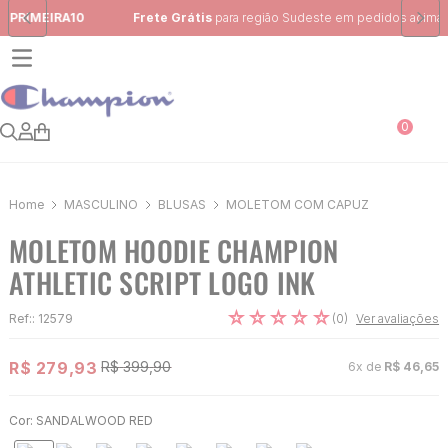
Frete Grátis
para região Sudeste em pedidos acima de R$ 399,00
0
MASCULINO
BLUSAS
MOLETOM COM CAPUZ
MOLETOM HOODIE CHAMPION
ATHLETIC SCRIPT LOGO INK
☆
☆
☆
☆
☆
(
0
)
Ref:
:
12579
Ver avaliações
R$
279
,
93
R$
399
,
90
6
x de
R$
46
,
65
Cor:
SANDALWOOD RED