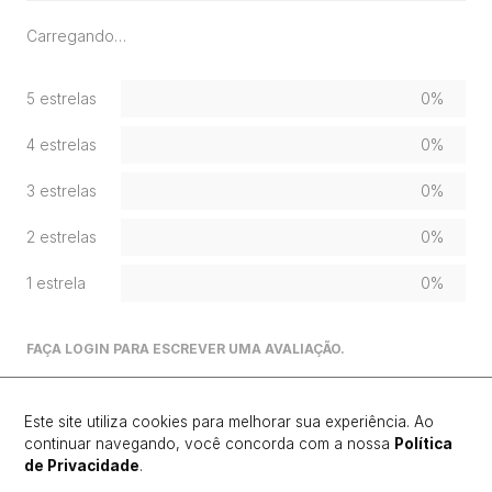
Carregando…
5 estrelas
0%
4 estrelas
0%
3 estrelas
0%
2 estrelas
0%
1 estrela
0%
FAÇA LOGIN PARA ESCREVER UMA AVALIAÇÃO.
Mais recentes
Todos
Este site utiliza cookies para melhorar sua experiência. Ao
continuar navegando, você concorda com a nossa
Política
de Privacidade
.
Carregando avaliações…