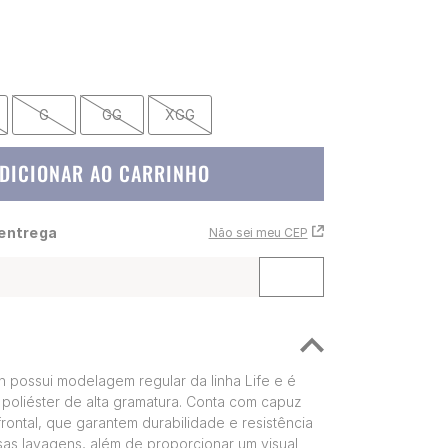
G
GG
XGG
DICIONAR AO CARRINHO
 entrega
Não sei meu CEP
 possui modelagem regular da linha Life e é
oliéster de alta gramatura. Conta com capuz
rontal, que garantem durabilidade e resistência
as lavagens, além de proporcionar um visual