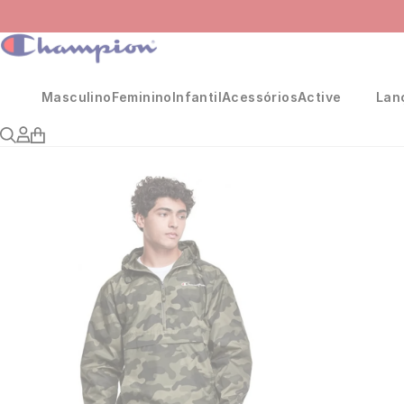
Masculino
Feminino
Infantil
Acessórios
Active
Lan