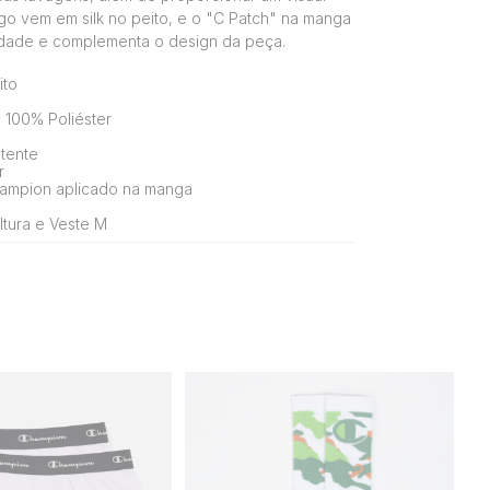
ogo vem em silk no peito, e o "C Patch" na manga
cidade e complementa o design da peça.
ito
100% Poliéster
stente
r
ampion aplicado na manga
tura e Veste M