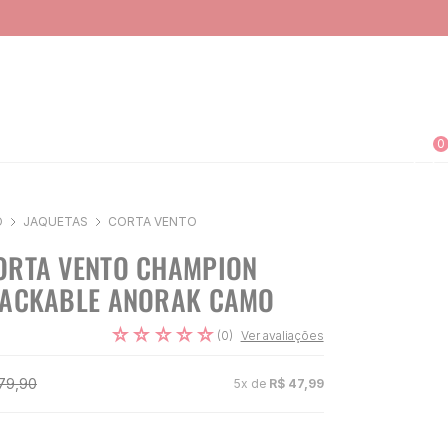
0
O
JAQUETAS
CORTA VENTO
ORTA VENTO CHAMPION
PACKABLE ANORAK CAMO
☆
☆
☆
☆
☆
(
0
)
Ver avaliações
79
,
90
5
x de
R$
47
,
99