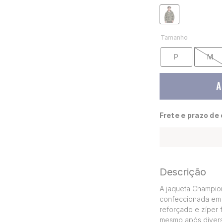
Tamanho
P
M
A
Frete e prazo de
Descrição
A jaqueta Champion
confeccionada em p
reforçado e zíper f
mesmo após divers