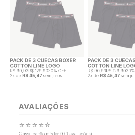
PACK DE 3 CUECAS BOXER
PACK DE 3 CUECA
COTTON LINE LOGO
COTTON LINE LOG
R$ 90,93
R$ 129,90
30% OFF
R$ 90,93
R$ 129,90
30%
2
x de
R$ 45,47
sem juros
2
x de
R$ 45,47
sem ju
AVALIAÇÕES
☆
☆
☆
☆
☆
Classificação média: 0
(0 avaliações)