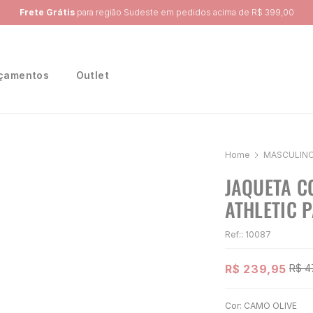
Ganhe 10% na primeira compra, utilizando o cupom:
PRIMEIRA10
çamentos
Outlet
MASCULIN
JAQUETA C
ATHLETIC 
Ref:
:
10087
R$
239
,
95
R$
4
Cor:
CAMO OLIVE