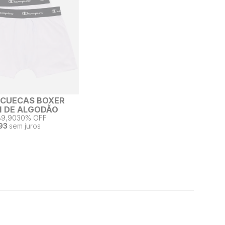
2 CUECAS BOXER
 DE ALGODÃO
89,90
30% OFF
93
sem juros