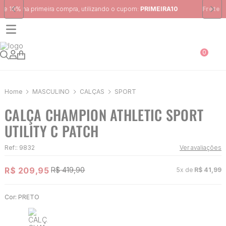
Frete Grátis
para região Sudeste em pedidos acima de R$ 399,00
0
MASCULINO
CALÇAS
SPORT
CALÇA CHAMPION ATHLETIC SPORT
UTILITY C PATCH
Ref:
:
9832
Ver avaliações
R$
209
,
95
R$
419
,
90
5
x de
R$
41
,
99
Cor:
PRETO