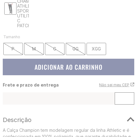
Tamanho
P
M
G
GG
XGG
ADICIONAR AO CARRINHO
Frete e prazo de entrega
Não sei meu CEP
Descrição
A Calça Champion tem modelagem regular da linha Athletic e é
confeccionada em 100% poliamida, que garante durabilidade e