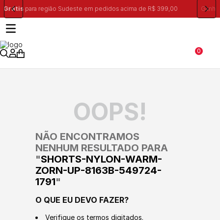
R$ 399,00
Ganhe 10% na primeira compra, utilizando o cupom:
PRIME
0
OOPS!
NÃO ENCONTRAMOS
NENHUM RESULTADO PARA
"
SHORTS-NYLON-WARM-
ZORN-UP-8163B-549724-
1791
"
O QUE EU DEVO FAZER?
Verifique os termos digitados.