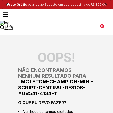
Frete Grátis
para região Sudeste em pedidos acima de R$ 399,00
0
OOPS!
NÃO ENCONTRAMOS
NENHUM RESULTADO PARA
"
MOLETOM-CHAMPION-MINI-
SCRIPT-CENTRAL-GF310B-
Y08541-4134-1
"
O QUE EU DEVO FAZER?
Verifique os termos digitados.