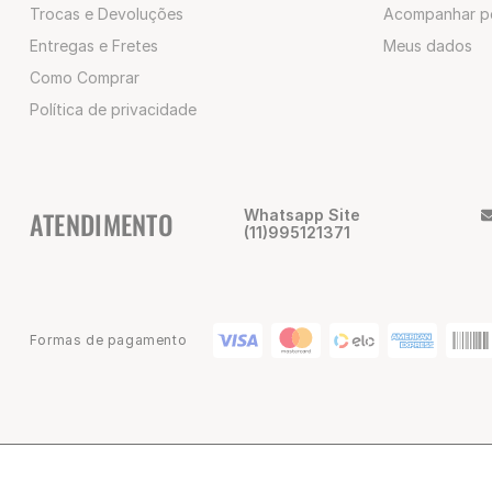
Trocas e Devoluções
Acompanhar p
Entregas e Fretes
Meus dados
Como Comprar
Política de privacidade
ATENDIMENTO
Whatsapp Site
(11)995121371
Formas de pagamento
© 2025 Champion Brasil | CNPJ: 02.047.418/0001-80 | Alameda Nothm