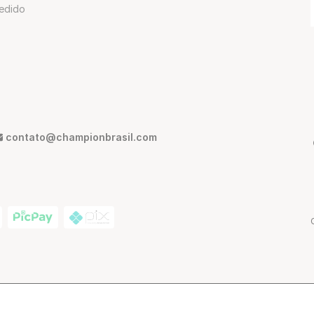
edido
contato@championbrasil.com
ann, 380 - São Paulo - SP, Brasil | CEP: 01216-012