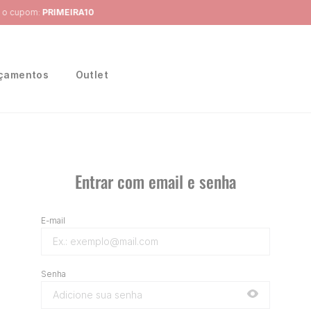
Frete Grátis
para região Sudeste em pedidos acima de R$ 399,00
çamentos
Outlet
Entrar com email e senha