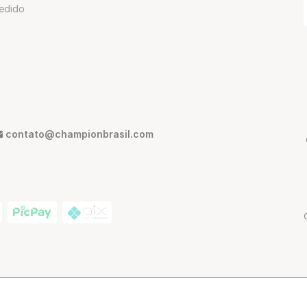
edido
contato@championbrasil.com
ann, 380 - São Paulo - SP, Brasil | CEP: 01216-012