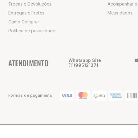
Trocas e Devoluções
Acompanhar p
Entregas e Fretes
Meus dados
Como Comprar
Política de privacidade
ATENDIMENTO
Whatsapp Site
(11)995121371
Formas de pagamento
© 2025 Champion Brasil | CNPJ: 02.047.418/0001-80 | Alameda Nothm