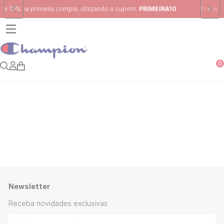
izando o cupom:
PRIMEIRA10
Frete Grátis
para região Sudeste em p
0
Newsletter
Receba novidades exclusivas