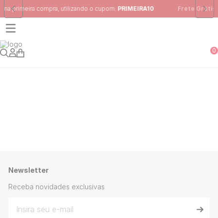
o o cupom:
PRIMEIRA10
Frete Grátis
para região Sudeste em pedido
0
Newsletter
Receba novidades exclusivas