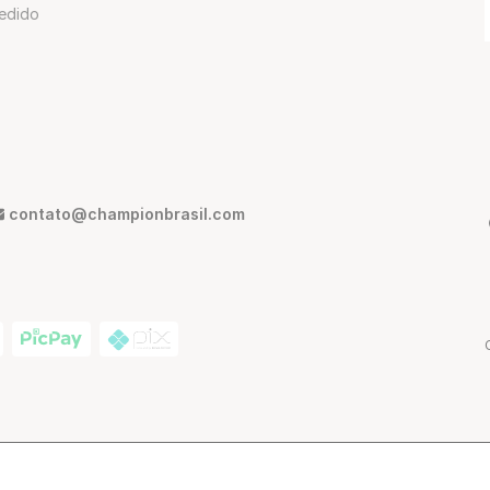
edido
contato@championbrasil.com
ann, 380 - São Paulo - SP, Brasil | CEP: 01216-012