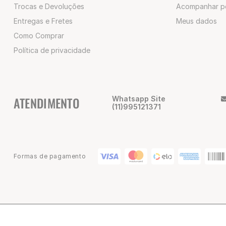
Trocas e Devoluções
Acompanhar p
Entregas e Fretes
Meus dados
Como Comprar
Política de privacidade
ATENDIMENTO
Whatsapp Site
(11)995121371
Formas de pagamento
© 2025 Champion Brasil | CNPJ: 02.047.418/0001-80 | Alameda Nothm