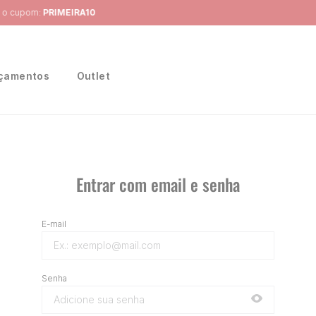
Frete Grátis
para região Sudeste em pedidos acima de R$ 399,00
çamentos
Outlet
Entrar com email e senha