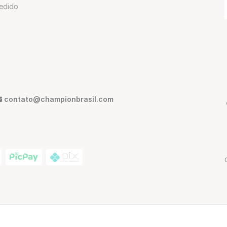
edido
contato@championbrasil.com
ann, 380 - São Paulo - SP, Brasil | CEP: 01216-012