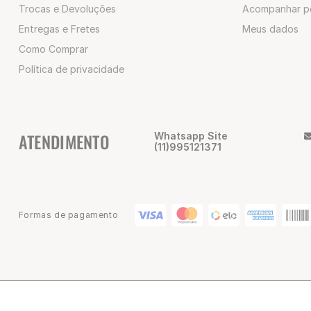
Trocas e Devoluções
Acompanhar p
Entregas e Fretes
Meus dados
Como Comprar
Política de privacidade
ATENDIMENTO
Whatsapp Site
(11)995121371
Formas de pagamento
© 2025 Champion Brasil | CNPJ: 02.047.418/0001-80 | Alameda Nothm