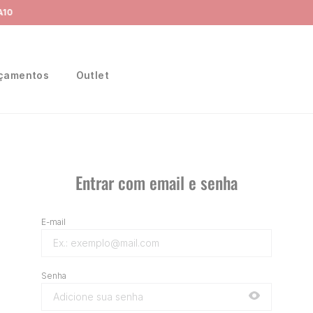
Frete Grátis
para região Sudeste em pedidos acima de R$ 399,00
çamentos
Outlet
Entrar com email e senha