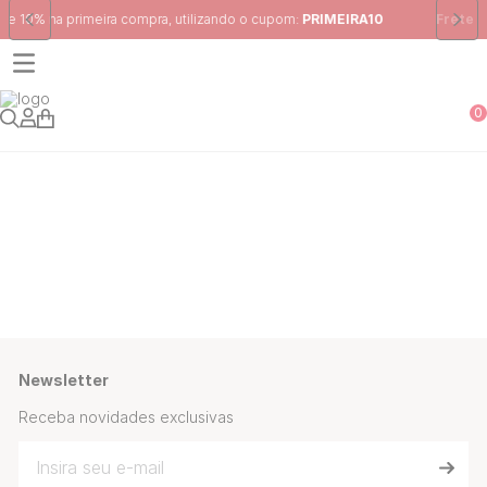
izando o cupom:
PRIMEIRA10
Frete Grátis
para região Sudeste em p
0
Newsletter
Receba novidades exclusivas