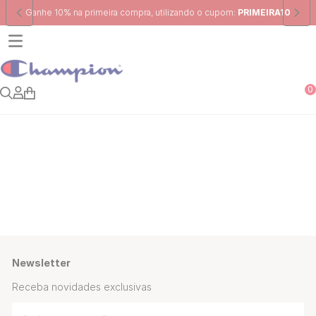
 na primeira compra, utilizando o cupom:
PRIMEIRA10
Frete Grátis
0
Newsletter
Receba novidades exclusivas