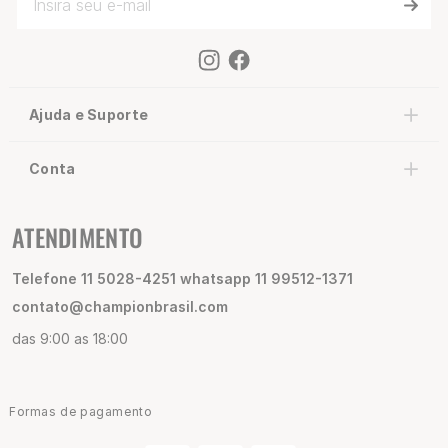
Ajuda e Suporte
Conta
ATENDIMENTO
Telefone 11 5028-4251 whatsapp 11 99512-1371
contato@championbrasil.com
das 9:00 as 18:00
Formas de pagamento