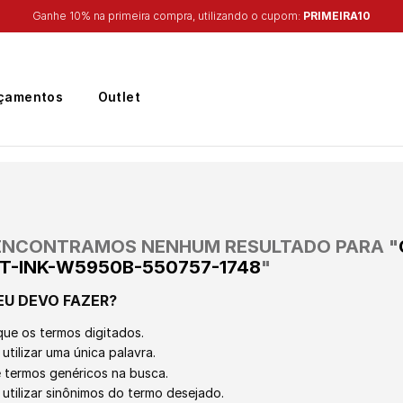
Ganhe 10% na primeira compra, utilizando o cupom:
PRIMEIRA10
çamentos
Outlet
ENCONTRAMOS NENHUM RESULTADO PARA "
PT-INK-W5950B-550757-1748
"
EU DEVO FAZER?
que os termos digitados.
utilizar uma única palavra.
ze termos genéricos na busca.
 utilizar sinônimos do termo desejado.