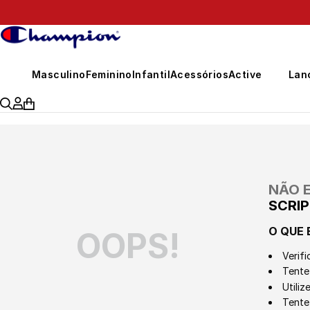
399,00
Masculino
Feminino
Infantil
Acessórios
Active
Lan
NÃO 
SCRI
O QUE 
OOPS!
Verifi
Tente 
Utili
Tente