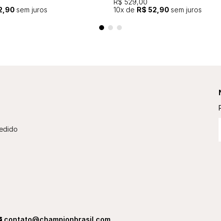
R$ 529,00
2,90
sem juros
10
x de
R$ 52,90
sem juros
edido
contato@championbrasil.com