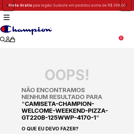
 399,00
Ganhe 10% na primeira compra, utilizando o cupom:
PRIMEIR
0
OOPS!
NÃO ENCONTRAMOS
NENHUM RESULTADO PARA
"
CAMISETA-CHAMPION-
WELCOME-WEEKEND-PIZZA-
GT220B-125WWP-4170-1
"
O QUE EU DEVO FAZER?