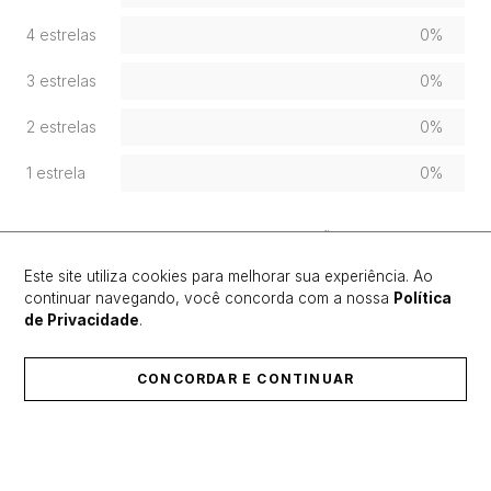
4 estrelas
0%
3 estrelas
0%
2 estrelas
0%
1 estrela
0%
FAÇA LOGIN PARA ESCREVER UMA AVALIAÇÃO.
Este site utiliza cookies para melhorar sua experiência. Ao
continuar navegando, você concorda com a nossa
Política
Mais recentes
Todos
de Privacidade
.
Nenhuma avaliação
CONCORDAR E CONTINUAR
ÚLTIMOS LANÇAMENTOS