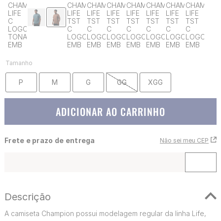
Tamanho
P
M
G
GG
XGG
ADICIONAR AO CARRINHO
Frete e prazo de entrega
Não sei meu CEP
Descrição
A camiseta Champion possui modelagem regular da linha Life,