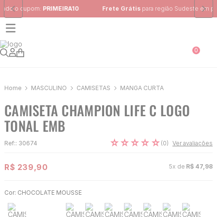
Frete Grátis
para região Sudeste em pedidos acima de R$ 399,00
0
MASCULINO
CAMISETAS
MANGA CURTA
CAMISETA CHAMPION LIFE C LOGO
TONAL EMB
☆
☆
☆
☆
☆
(
0
)
Ref:
:
30674
Ver avaliações
R$
239
,
90
5
x de
R$
47
,
98
Cor:
CHOCOLATE MOUSSE