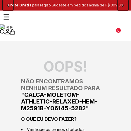
Frete Grátis
para região Sudeste em pedidos acima de R$ 399,00
0
OOPS!
NÃO ENCONTRAMOS
NENHUM RESULTADO PARA
"
CALCA-MOLETOM-
ATHLETIC-RELAXED-HEM-
M2591B-Y06145-5282
"
O QUE EU DEVO FAZER?
Verifique os termos digitados.