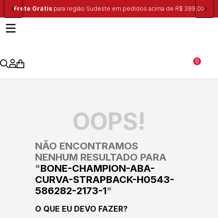
Frete Grátis
para região Sudeste em pedidos acima de R$ 399,00
0
OOPS!
NÃO ENCONTRAMOS
NENHUM RESULTADO PARA
"
BONE-CHAMPION-ABA-
CURVA-STRAPBACK-H0543-
586282-2173-1
"
O QUE EU DEVO FAZER?
Verifique os termos digitados.